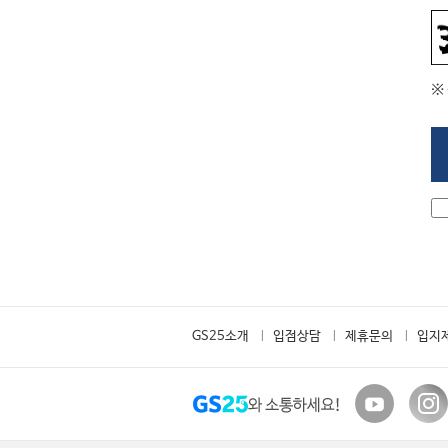
※
GS25소개
입점상담
제휴문의
입지