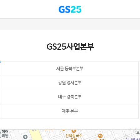
GS25사업본부
서울 동북부본부
강원 영서본부
대구 경북본부
제주 본부