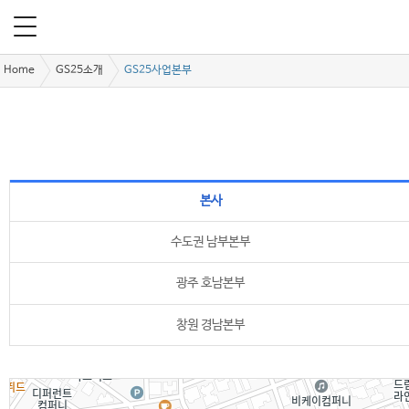
Home
GS25소개
GS25사업본부
본사
수도권 남부본부
광주 호남본부
창원 경남본부