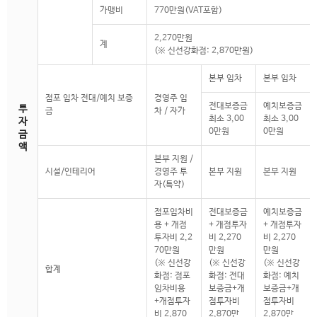
가맹비
770만원(VAT포함)
2,270만원
계
(※ 신선강화점: 2,870만원)
본부 임차
본부 임차
점포 임차 전대/예치 보증
경영주 임
전대보증금
예치보증금
투
금
차 / 자가
최소 3,00
최소 3,00
자
0만원
0만원
금
액
본부 지원 /
시설/인테리어
경영주 투
본부 지원
본부 지원
자(특약)
점포임차비
전대보증금
예치보증금
용 + 개점
+ 개점투자
+ 개점투자
투자비 2,2
비 2,270
비 2,270
70만원
만원
만원
(※ 신선강
(※ 신선강
(※ 신선강
합계
화점: 점포
화점: 전대
화점: 예치
임차비용
보증금+개
보증금+개
+개점투자
점투자비
점투자비
비 2,870
2,870만
2,870만