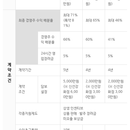
만원)
원)
원)
최대 71%
최종 경영주 수익 배분율
(특약 8
최대 65%
최대 46%
1%)
경영주 수
66%
60%
41%
익 배분율
24시간 영
5%
5%
5%
업장려금
계
약
계약기간
5년
4년
4년
조
건
5,000만원
2,000만원
2,000만원
계약
담보
(※ 신선강
(※ 신선강
(※ 신선강
조건
설정
화점 6,00
화점 3,00
화점 3,00
0만원)
0만원)
0만원)
상생 인센티브
각종지원제도
상품 판매 ∙ 발주 장려금
미오출 보상금