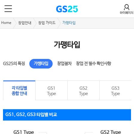
마이페이지
Home
창업안내
창업 가이드
가맹타입
가맹타입
GS25의 특징
가맹타입
창업절차
창업 전 필수 확인사항
각 타입별
GS1
GS2
GS3
종합 안내
Type
Type
Type
GS1, GS2, GS3 타입별 비교