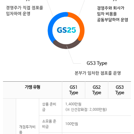
가맹 유형
GS1
GS2
GS3
Type
Type
Type
상품 준비
1,400만원
금
(※ 신선강화점: 2,000만원)
소모품 준
100만원
비금
개점투자비
용