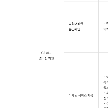
법정대리인
•만
본인확인
이
GS ALL
멤버십 회원
•이
특가
홍
•고
마케팅 서비스 제공
팅
•