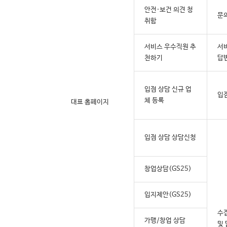
안전·보건 의견 청
문
취함
서비스 우수직원 추
서비
천하기
답
입점 상담 신규 업
입
체 등록
대표 홈페이지
입점 상담 상담신청
창업상담(GS25)
입지제안(GS25)
수
가맹/창업 상담
및