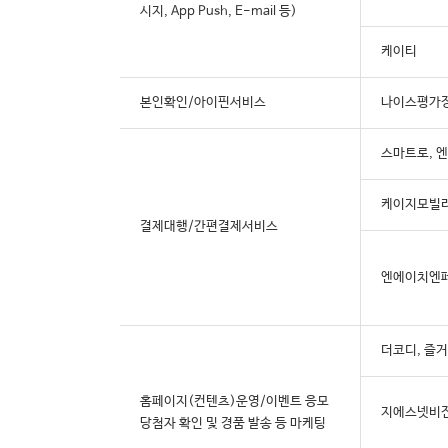
시지, App Push, E-mail 등)
케이티
본인확인/아이핀서비스
나이스평가정
스마트로, 
케이지모빌
결제대행/간편결제서비스
엔에이치엔
더코디, 즐
홈페이지(컨텐츠)운영/이벤트 응모
지에스넷비
당첨자 확인 및 경품 발송 등 마케팅