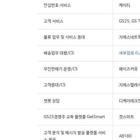
안심번호 서비스
케이티
고객 서비스
GS25, GS
물류 업무 및 서비스 응대
지에스네트
배송업무 대행/CS
세부업체 리
무인판매기 운영/CS
페이즈커뮤
고객응대/CS
지에스텔레
챗봇 상담
디케이테크
GS25경영주 교육 플랫폼 GetSmart
겟스마트
고객 분석 및 메시지 발송 플랫폼 서비
AB180
스 제공