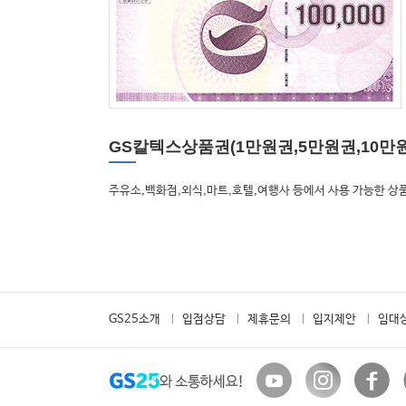
GS칼텍스상품권
(1만원권,5만원권,10만
주유소,백화점,외식,마트,호텔,여행사 등에서 사용 가능한 상
GS25소개
입점상담
제휴문의
입지제안
임대